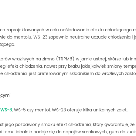
ych zaprojektowanych w celu naśladowania efektu chłodzącego 
ie do mentolu, WS-23 zapewnia neutralne uczucie chłodzenia i j
dzącego.
rów wrażliwych na zimno (TRPM8) w jamie ustnej, skórze lub in
egł efekt chłodzenia, nawet przy braku jakiejkolwiek zmiany temp
e chłodzenia, jest preferowanym składnikiem do wrażliwych zast
ącymi
k
WS-3
, WS-5 czy mentol, WS-23 oferuje kilka unikalnych zalet:
st jego pozbawiony smaku efekt chłodzenia, który gwarantuje, że
ki temu idealnie nadaje się do napojów smakowych, gum do żucia