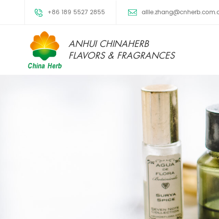
+86 189 5527 2855
allie.zhang@cnherb.com.
ANHUI CHINAHERB
FLAVORS & FRAGRANCES