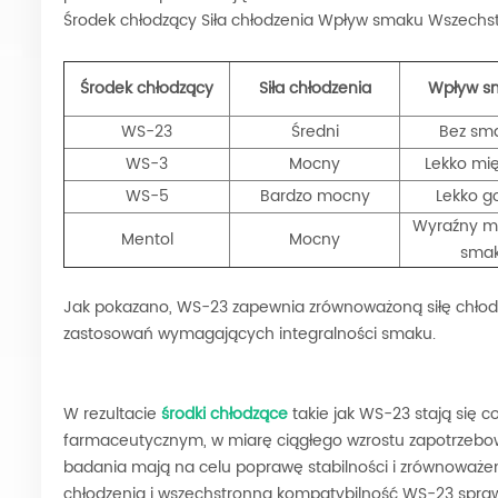
Środek chłodzący Siła chłodzenia Wpływ smaku Wszech
Środek chłodzący
Siła chłodzenia
Wpływ s
WS-23
Średni
Bez sm
WS-3
Mocny
Lekko mi
WS-5
Bardzo mocny
Lekko go
Wyraźny m
Mentol
Mocny
sma
Jak pokazano, WS-23 zapewnia zrównoważoną siłę chłod
zastosowań wymagających integralności smaku.
W rezultacie
środki chłodzące
takie jak WS-23 stają się c
farmaceutycznym, w miarę ciągłego wzrostu zapotrzeb
badania mają na celu poprawę stabilności i zrównoważe
chłodzenia i wszechstronna kompatybilność WS-23 sprawi