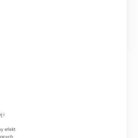
j i
y efekt
jących,