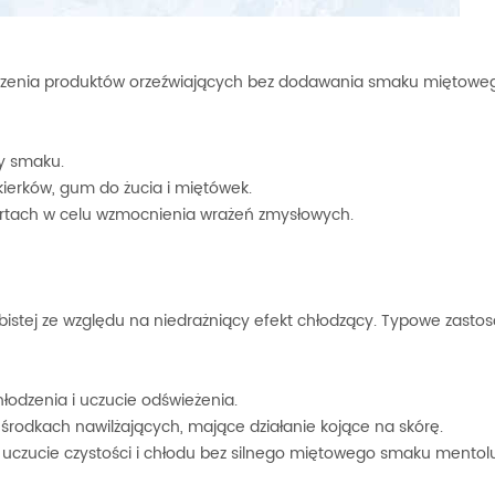
rzenia produktów orzeźwiających bez dodawania smaku miętowe
y smaku.
ierków, gum do żucia i miętówek.
rtach w celu wzmocnienia wrażeń zmysłowych.
istej ze względu na niedrażniący efekt chłodzący. Typowe zasto
hłodzenia i uczucie odświeżenia.
środkach nawilżających, mające działanie kojące na skórę.
a uczucie czystości i chłodu bez silnego miętowego smaku mentolu