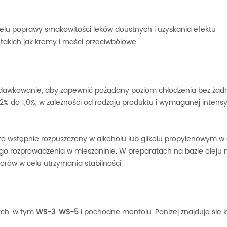
lu poprawy smakowitości leków doustnych i uzyskania efektu
akich jak kremy i maści przeciwbólowe.
 dawkowanie, aby zapewnić pożądany poziom chłodzenia bez żad
% do 1,0%, w zależności od rodzaju produktu i wymaganej intens
o wstępnie rozpuszczony w alkoholu lub glikolu propylenowym w 
ego rozprowadzenia w mieszaninie. W preparatach na bazie oleju
rów w celu utrzymania stabilności.
ych, w tym
WS-3
,
WS-5
i pochodne mentolu. Poniżej znajduje się k