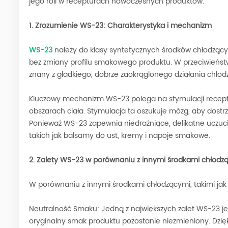
jego roli w recepturach nowoczesnych produktów.
1. Zrozumienie WS-23: Charakterystyka i mechanizm
WS-23
należy do klasy syntetycznych środków chłodząc
bez zmiany profilu smakowego produktu. W przeciwieństw
znany z gładkiego, dobrze zaokrąglonego działania chło
Kluczowy mechanizm WS-23 polega na stymulacji recepto
obszarach ciała. Stymulacja ta oszukuje mózg, aby dostrz
Ponieważ WS-23 zapewnia niedrażniące, delikatne uczuci
takich jak balsamy do ust, kremy i napoje smakowe.
2. Zalety WS-23 w porównaniu z innymi środkami chłodz
W porównaniu z innymi środkami chłodzącymi, takimi ja
Neutralność Smaku: Jedną z największych zalet WS-23 je
oryginalny smak produktu pozostanie niezmieniony. Dzię