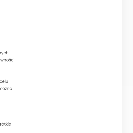
nych
ywności
celu
 można
rótkie