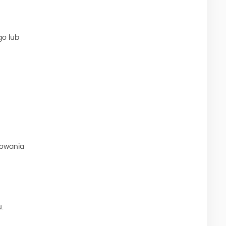
go lub
sowania
.