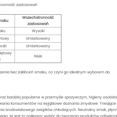
stronność zastosowań
Wszechstronność
maku
zastosowań
aku
Wysoki
ętowy
Umiarkowany
rzki
Umiarkowany
iętowy
Niski
k
zenia bez zakłóceń smaku, co czyni go idealnym wyborem do
oraz bardziej popularne w przemyśle spożywczym, higieny osobiste
owania konsumentów na wyjątkowe doznania zmysłowe. Trwające
nia środowiskowego związków chłodzących. Neutralny smak, płynn
ają, że jest to najlepszy wybór do tworzenia produktów odświeża