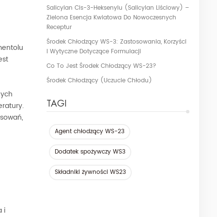
Salicylan Cis-3-Heksenylu (salicylan Liściowy) –
Zielona Esencja Kwiatowa Do Nowoczesnych
Receptur
Środek Chłodzący WS-3: Zastosowania, Korzyści
mentolu
I Wytyczne Dotyczące Formulacji
est
Co To Jest Środek Chłodzący WS-23?
Środek Chłodzący (uczucie Chłodu)
nych
TAGI
eratury.
osowań,
Agent chłodzący WS-23
Dodatek spożywczy WS3
Składniki żywności WS23
 i