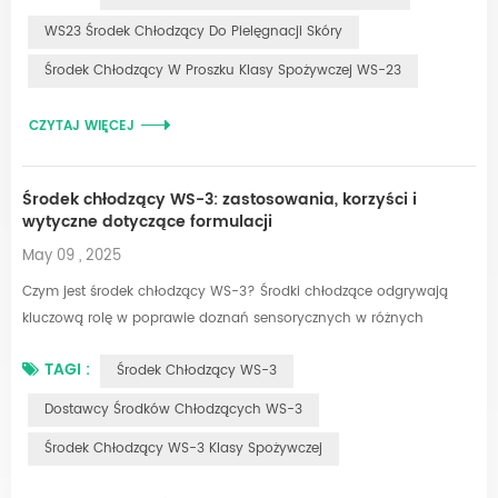
związek znany z zapewniania czystego, długotrwałego uczucia
WS23 Środek Chłodzący Do Pielęgnacji Skóry
chłodzenia bez miętowego posmaku typowo kojarzonego z
Środek Chłodzący W Proszku Klasy Spożywczej WS-23
mentolem. Tutaj przedstawiamy właściwości, zastosowa...
CZYTAJ WIĘCEJ
Środek chłodzący WS-3: zastosowania, korzyści i
wytyczne dotyczące formulacji
May 09 , 2025
Czym jest środek chłodzący WS-3? Środki chłodzące odgrywają
kluczową rolę w poprawie doznań sensorycznych w różnych
branżach. Wśród syntetycznych substancji, WS-3 wyróżnia się
TAGI :
Środek Chłodzący WS-3
intensywnym, szybkim efektem chłodzenia z subtelną miętową
nutą. Szeroko stosowany w produktach wymagających wyrazistego
Dostawcy Środków Chłodzących WS-3
profilu chłodzenia, WS-3 łączy w sobie moc i wszechstronność.
Środek Chłodzący WS-3 Klasy Spożywczej
Poniżej omawiamy jego właściwości, zalety...