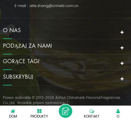
E-mail :
allie.zhang@cnherb.com.cn
O NAS
PODĄŻAJ ZA NAMI
GORĄCE TAGI
SUBSKRYBUJ
Prawo autorskie © 2013-2026 Anhui Chinaherb Flavors&Fragrances
Co.,Ltd.. Wszelkie prawa zastrzeżone.
Obsługiwane sieć IPv6
|
XML
POLITYKA PRYWATNOŚCI
DOM
PRODUKTY
KONTAKT
O