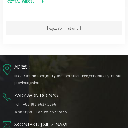
CZYTAJ WIĘCEJ
Łącznie
1
strony
ADRES :
No.7 Ruquan road,huaiyuan industrial area,bengbu city ,anhui
province,china
ZADZWOŃ DO NAS :
Tel :
+86 189 5527 2855
Whatsapp :
+86 18955272855
SKONTAKTUJ SIĘ Z NAMI :