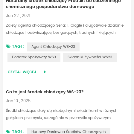
Naturalny środek chłodzący Produkt do codziennego
chemicznego gospodarstwa domowego
Jun 22 , 2021
Zalety agenta chłodzącego Seria: 1. Ciągłe i długotrwałe działanie
chłodzące i odświeżające, bez gorących, trudnych i kłujących
uczucie mentolu i / lub Mięta pieprzowa. 2. Heat- Opór jest dobry
TAGI :
Agent Chłodzący WS-23
poniżej 200 ° C nie Zmniejsz wpływ na chłodzenie, odpowiednie
zastosowanie w piekarni i innych wysokiej temperaturze 3.
Dodatek Spożywczy WS3
Składniki Żywności WS23
Intensywność chłodzenia pozostaje ogólnie w przypadku 15-30
Protokół bez płonącego ból...
CZYTAJ WIĘCEJ
Co to jest środek chłodzący WS-23?
Jan 10 , 2025
Środki chłodzące stały się niezbędnymi składnikami w różnych
gałęziach przemysłu, szczególnie w przemyśle spożywczym,
napojów, kosmetycznym i farmaceutycznym. Do najczęściej
TAGI :
Hurtowy Dostawca Środków Chłodzących
stosowanych i skutecznych środków chłodzących należy WS-23,