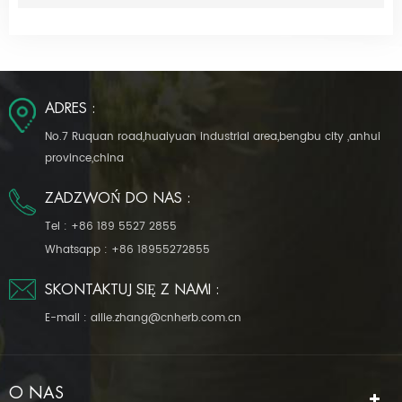
ADRES :
No.7 Ruquan road,huaiyuan industrial area,bengbu city ,anhui
province,china
ZADZWOŃ DO NAS :
Tel :
+86 189 5527 2855
Whatsapp :
+86 18955272855
SKONTAKTUJ SIĘ Z NAMI :
E-mail :
allie.zhang@cnherb.com.cn
O NAS