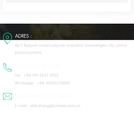
ADRES :
No.7 Ruquan road,huaiyuan industrial area,bengbu city ,anhui
province,china
ZADZWOŃ DO NAS :
Tel :
+86 189 5527 2855
Whatsapp :
+86 18955272855
SKONTAKTUJ SIĘ Z NAMI :
E-mail :
allie.zhang@cnherb.com.cn
O NAS