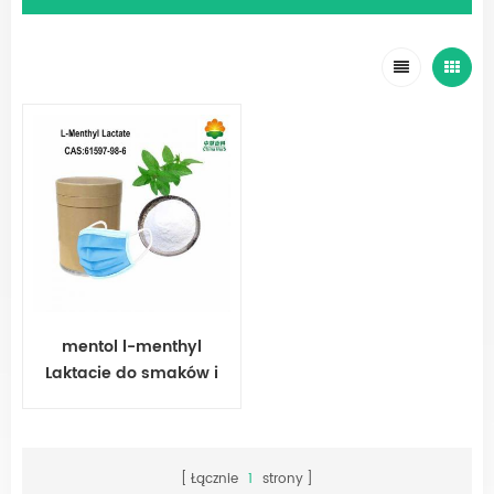
mentol l-menthyl
Laktacie do smaków i
zapachów
Łącznie
1
strony