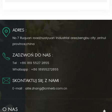
ADRES :
No.7 Ruquan road,huaiyuan industrial area,bengbu city ,anhui
province,china
ZADZWOŃ DO NAS :
Tel :
+86 189 5527 2855
Whatsapp :
+86 18955272855
SKONTAKTUJ SIĘ Z NAMI :
E-mail :
allie.zhang@cnherb.com.cn
O NAS