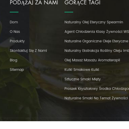
PODĄŻAJ ZA NAMI
GORĄCE TAGI
Dom
Naturalny Olej Eteryczny Spearmin
O Nas
Agent Chłodzenia Klasy Żywności W
Produkty
Naturalne Organiczne Oleje Eteryczne
Skontaktuj Się Z Nami
Naturalny Ekstrakcja Rośliny Oleju Im
Blog
Olej Masaż Masażu Aromaterapii
Sitemap
Kulki Smakowe Kulki
Sztuczne Smaki Mięty
Proszek Kryształowy Środka Chłodzą
Naturalne Smaki Na Temat Żywności