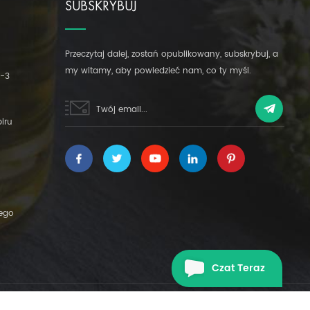
SUBSKRYBUJ
Przeczytaj dalej, zostań opublikowany, subskrybuj, a
my witamy, aby powiedzieć nam, co ty myśl.
S-3
biru
cego
Czat Teraz