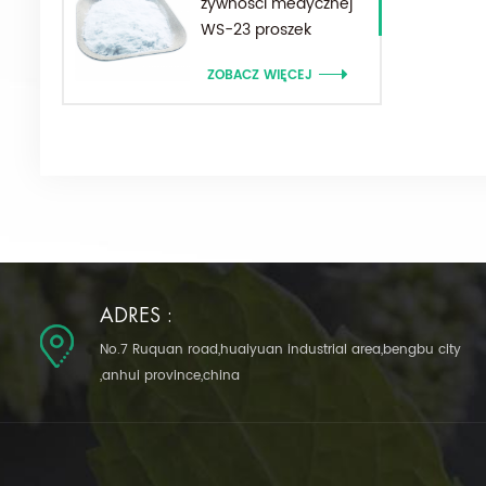
żywności medycznej
WS-23 proszek
ZOBACZ WIĘCEJ
ADRES :
No.7 Ruquan road,huaiyuan industrial area,bengbu city
,anhui province,china