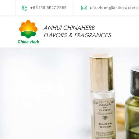
+86 189 5527 2855
allie.zhang@cnherb.com.
ANHUI CHINAHERB
FLAVORS & FRAGRANCES