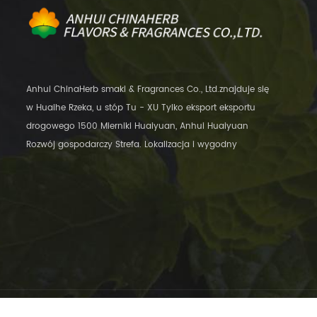
Anhui ChinaHerb smaki & Fragrances Co., Ltd.znajduje się
w Huaihe Rzeka, u stóp Tu - XU Tylko eksport eksportu
drogowego 1500 Mierniki Huaiyuan, Anhui Huaiyuan
Rozwój gospodarczy Strefa. Lokalizacja i wygodny
transport, zaledwie 12 kilometrów