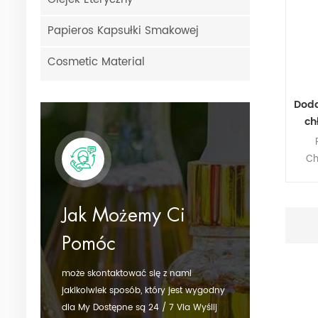
Papieros Kapsułki Smakowej
Cosmetic Material
Doda
ch
Ch
Jak Możemy Ci
Pomóc
może skontaktować się z nami
jakikolwiek sposób, który jest wygodny
dla My Dostępne są 24 / 7 Via Wyślij