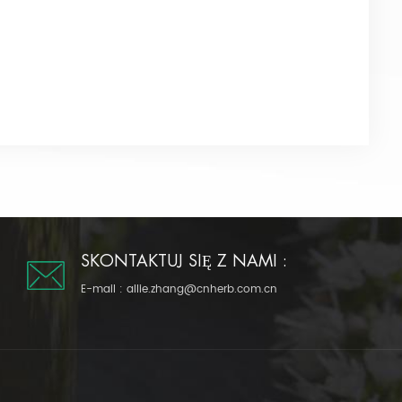
SKONTAKTUJ SIĘ Z NAMI :
E-mail :
allie.zhang@cnherb.com.cn