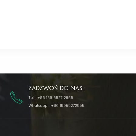
ZADZWOŃ DO NAS :
Tel :
+86 189 5527 2855
Whatsapp :
+86 18955272855