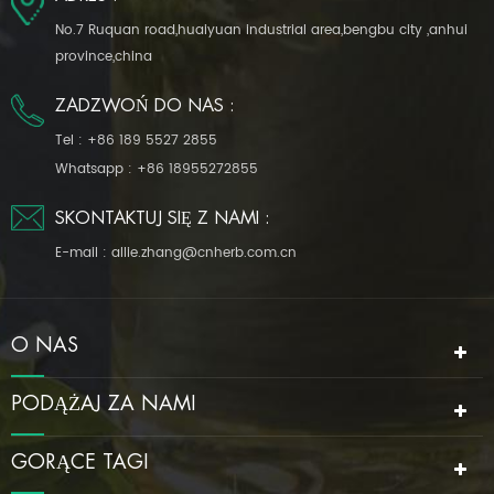
No.7 Ruquan road,huaiyuan industrial area,bengbu city ,anhui
province,china
ZADZWOŃ DO NAS :
Tel :
+86 189 5527 2855
Whatsapp :
+86 18955272855
SKONTAKTUJ SIĘ Z NAMI :
E-mail :
allie.zhang@cnherb.com.cn
O NAS
PODĄŻAJ ZA NAMI
GORĄCE TAGI